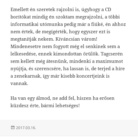
Emellett én szeretek rajzolni is, úgyhogy a CD
borítókat mindig én szoktam megrajzolni, a többi
informatikai utómunka pedig már a fiúké, én ahhoz
nem értek, de megígérték, hogy egyszer ezt is
megtanítják nekem. Kíváncsian várom!
Mindenesetre nem fogyott még el senkinek sem a
lelkesedése, ennek kimondottan örülök. Tagcserén
sem kellett még átesnünk, mindenki a maximumot
nyújtja, és szerencsére, ha lassan is, de terjed a híre
a zenekarnak, így már kisebb koncertjeink is
vannak.
Ha van egy álmod, ne add fel, hiszen ha erősen
küzdesz érte, bármi lehetséges!
Közzétéve
2017.03.16.