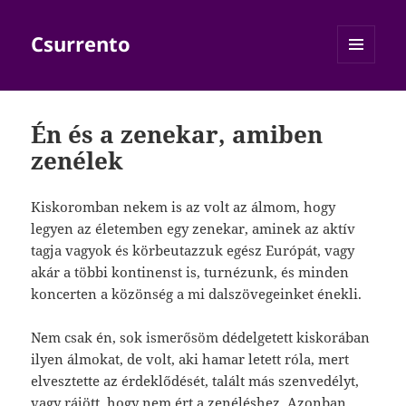
Csurrento
MENÜ
ÉS
WIDGETEK
Én és a zenekar, amiben
zenélek
Kiskoromban nekem is az volt az álmom, hogy
legyen az életemben egy zenekar, aminek az aktív
tagja vagyok és körbeutazzuk egész Európát, vagy
akár a többi kontinenst is, turnézunk, és minden
koncerten a közönség a mi dalszövegeinket énekli.
Nem csak én, sok ismerősöm dédelgetett kiskorában
ilyen álmokat, de volt, aki hamar letett róla, mert
elvesztette az érdeklődését, talált más szenvedélyt,
vagy rájött, hogy nem ért a zenéléshez. Azonban