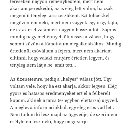
térésében nagyon reménykedtem, mert nem
akartam pereskedni, az is elég lett volna, ha csak
megemlít tényleg társszerzőként. Ezt többekkel
megüzentem neki, mert nem vagyok egy irigy fajta,
de ez az eset valamiért nagyon bosszantott. Sajnos
mindig nagy mellénnyel jött vissza a válasz, hogy
semmi közöm a főmotívum megalkotásához. Mindig
értetlenül csóváltam a fejem, mert nem akartam
elhinni, hogy valaki ennyire értetlen legyen, és
tényleg nem látja be, amit tett…
Az üzenetemre, pedig a „helyes” válasz jött. Úgy
voltam vele, hogy ha ezt akarja, akkor legyen. Elég
gyors és hatásos eredményeket ért el a felbérelt
kopóm, akinek a társa (és egyben élettársa) ügyvéd.
A meglévő információkból, egy elég erős vád lett.
Nem tudom ki lesz majd az ügyvédje, de szerintem
esélytelen lesz neki, hogy megnyerje.