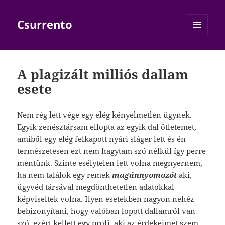
Csurrento
MENÜ
ÉS
WIDGETEK
A plagizált milliós dallam
esete
Nem rég lett vége egy elég kényelmetlen ügynek.
Egyik zenésztársam ellopta az egyik dal ötletemet,
amiből egy elég felkapott nyári sláger lett és én
természetesen ezt nem hagytam szó nélkül így perre
mentünk. Szinte esélytelen lett volna megnyernem,
ha nem találok egy remek
magánnyomozót
aki,
ügyvéd társával megdönthetetlen adatokkal
képviseltek volna. Ilyen esetekben nagyon nehéz
bebizonyítani, hogy valóban lopott dallamról van
szó, ezért kellett egy profi, aki az érdekeimet szem