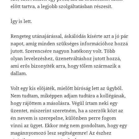
előtt tartva, a legjobb szolgáltatásban részesít.
Így is lett.
Rengeteg utánajárással, áskálódás kísérte azt a jó pár
napot, amíg minden szükséges információhoz hozzá
jutott. Szerencsére nagyon hatékony volt. Több
olyan levelezéshez, üzenetváltáshoz jutott hozzá,
ami erős bizonyíték arra, hogy tőlem származik a
dallam.
Volt egy kis előjáték, mielőtt bíróság lett az ügyből.
Nem tudtam, miképpen adjam tudtára a kollégának,
hogy rájöttem a másolásra. Végül írtam neki egy
üzentet, miszerint szeretném, ha a szerzők közt az
én nevem is szerepelne, különben perre fogom
vinni az ügyet. Ekkor még nem gondoltam, hogy egy
magánnyomozó lesz segítségemre! Az észhez