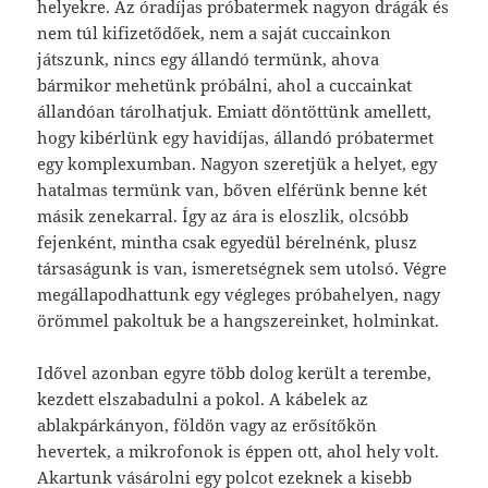
helyekre. Az óradíjas próbatermek nagyon drágák és
nem túl kifizetődőek, nem a saját cuccainkon
játszunk, nincs egy állandó termünk, ahova
bármikor mehetünk próbálni, ahol a cuccainkat
állandóan tárolhatjuk. Emiatt döntöttünk amellett,
hogy kibérlünk egy havidíjas, állandó próbatermet
egy komplexumban. Nagyon szeretjük a helyet, egy
hatalmas termünk van, bőven elférünk benne két
másik zenekarral. Így az ára is eloszlik, olcsóbb
fejenként, mintha csak egyedül bérelnénk, plusz
társaságunk is van, ismeretségnek sem utolsó. Végre
megállapodhattunk egy végleges próbahelyen, nagy
örömmel pakoltuk be a hangszereinket, holminkat.
Idővel azonban egyre több dolog került a terembe,
kezdett elszabadulni a pokol. A kábelek az
ablakpárkányon, földön vagy az erősítőkön
hevertek, a mikrofonok is éppen ott, ahol hely volt.
Akartunk vásárolni egy polcot ezeknek a kisebb