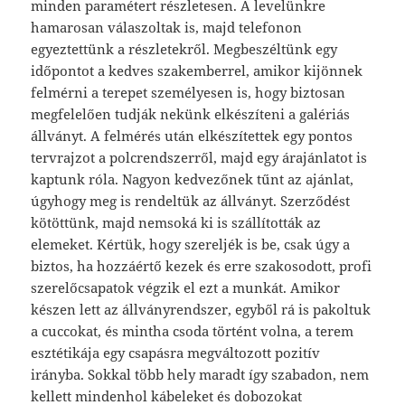
minden paramétert részletesen. A levelünkre
hamarosan válaszoltak is, majd telefonon
egyeztettünk a részletekről. Megbeszéltünk egy
időpontot a kedves szakemberrel, amikor kijönnek
felmérni a terepet személyesen is, hogy biztosan
megfelelően tudják nekünk elkészíteni a galériás
állványt. A felmérés után elkészítettek egy pontos
tervrajzot a polcrendszerről, majd egy árajánlatot is
kaptunk róla. Nagyon kedvezőnek tűnt az ajánlat,
úgyhogy meg is rendeltük az állványt. Szerződést
kötöttünk, majd nemsoká ki is szállították az
elemeket. Kértük, hogy szereljék is be, csak úgy a
biztos, ha hozzáértő kezek és erre szakosodott, profi
szerelőcsapatok végzik el ezt a munkát. Amikor
készen lett az állványrendszer, egyből rá is pakoltuk
a cuccokat, és mintha csoda történt volna, a terem
esztétikája egy csapásra megváltozott pozitív
irányba. Sokkal több hely maradt így szabadon, nem
kellett mindenhol kábeleket és dobozokat