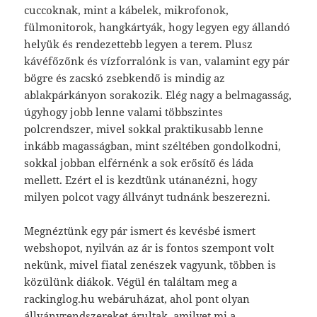
cuccoknak, mint a kábelek, mikrofonok,
fülmonitorok, hangkártyák, hogy legyen egy állandó
helyük és rendezettebb legyen a terem. Plusz
kávéfőzőnk és vízforralónk is van, valamint egy pár
bögre és zacskó zsebkendő is mindig az
ablakpárkányon sorakozik. Elég nagy a belmagasság,
úgyhogy jobb lenne valami többszintes
polcrendszer, mivel sokkal praktikusabb lenne
inkább magasságban, mint széltében gondolkodni,
sokkal jobban elférnénk a sok erősítő és láda
mellett. Ezért el is kezdtünk utánanézni, hogy
milyen polcot vagy állványt tudnánk beszerezni.
Megnéztünk egy pár ismert és kevésbé ismert
webshopot, nyilván az ár is fontos szempont volt
nekünk, mivel fiatal zenészek vagyunk, többen is
közülünk diákok. Végül én találtam meg a
rackinglog.hu webáruházat, ahol pont olyan
állványrendszereket árultak, amilyet mi a