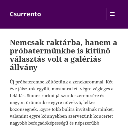
Csurrento
MENÜ
ÉS
WIDGETEK
Nemcsak raktárba, hanem a
próbatermünkbe is kitűnő
választás volt a galériás
állvány
Új próbaterembe költöztünk a zenekarommal. Két
éve játszunk együtt, mostanra lett végre végleges a
felállás. Stoner rockot játszunk szerencsére és
nagyon örömünkre egyre növekvő, lelkes
közönségnek. Egyre több bulira invitálnak minket,
valamint egyre könnyebben szervezünk koncertet
nagyobb befogadóképességű és népszerűbb