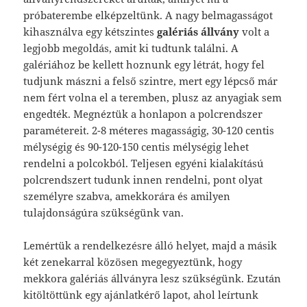
próbaterembe elképzeltünk. A nagy belmagasságot
kihasználva egy kétszintes
galériás állvány
volt a
legjobb megoldás, amit ki tudtunk találni. A
galériához be kellett hoznunk egy létrát, hogy fel
tudjunk mászni a felső szintre, mert egy lépcső már
nem fért volna el a teremben, plusz az anyagiak sem
engedték. Megnéztük a honlapon a polcrendszer
paramétereit. 2-8 méteres magasságig, 30-120 centis
mélységig és 90-120-150 centis mélységig lehet
rendelni a polcokból. Teljesen egyéni kialakítású
polcrendszert tudunk innen rendelni, pont olyat
személyre szabva, amekkorára és amilyen
tulajdonságúra szükségünk van.
Lemértük a rendelkezésre álló helyet, majd a másik
két zenekarral közösen megegyeztünk, hogy
mekkora galériás állványra lesz szükségünk. Ezután
kitöltöttünk egy ajánlatkérő lapot, ahol leírtunk