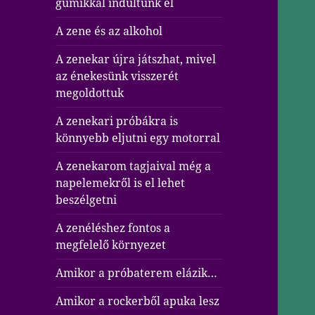
gumikkal indultunk el
A zene és az alkohol
A zenekar újra játszhat, mivel
az énekesünk visszerét
megoldottuk
A zenekari próbákra is
könnyebb eljutni egy motorral
A zenekarom tagjaival még a
napelemekről is el lehet
beszélgetni
A zenéléshez fontos a
megfelelő környezet
Amikor a próbaterem elázik…
Amikor a rockerből apuka lesz