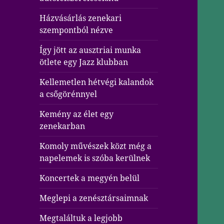
Házvásárlás zenekari
szempontból nézve
Így jött az ausztriai munka
ötlete egy Jazz klubban
Kellemetlen hétvégi kalandok
a csőgörénnyel
Kemény az élet egy
zenekarban
Komoly művészek közt még a
napelemek is szóba kerülnek
Koncertek a megyén belül
Meglepi a zenésztársaimnak
Megtaláltuk a legjobb