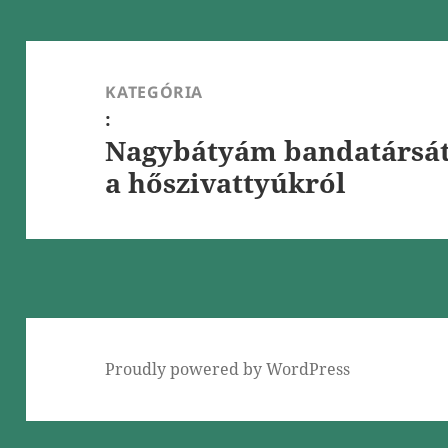
Bejegyzés
navigáció
KATEGÓRIA
:
Nagybátyám bandatársátó
a hőszivattyúkról
Proudly powered by WordPress