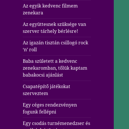
Az egyik kedvenc filmem
zenekara
Az együttesnek szüksége van
szerver tárhely bérlésre!
Az igazán tisztán csillogó rock
‘n’ roll
Baba született a kedvenc
zenekaromban, tőlük kaptam
babakocsi ajánlást
Csapatépítő játékokat
szerveztem
Egy céges rendezvényen
fogunk fellépni
Egy csodás turnémenedzser és