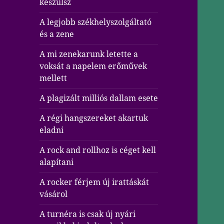
készülsz
A legjobb székhelyszolgáltató
és a zene
A mi zenekarunk letette a
voksát a napelem erőművek
mellett
A plagizált milliós dallam esete
A régi hangszereket akartuk
eladni
A rock and rollhoz is céget kell
alapítani
A rocker férjem új irattáskát
vásárol
A turnéra is csak új nyári