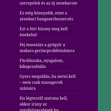
szerepelek és az új zenekarom
Ez még könnyebb, mint a
zenekari hangszerbeszerzés
Ezt a hírt bizony meg kell
énekelni!
Fej masszázs a gyógyír a
makacs gerincproblémáimra
Fürdőszoba, nyugalom,
kikapcsolódás
Gyors megoldás, ha sietni kell
– nem csak managerek
számára
Ha légterelő szatuna kell,
akkor irány az
autofelszerelesek.hu