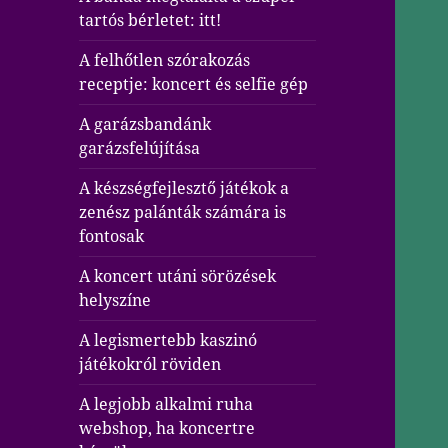
tartós bérletet: itt!
A felhőtlen szórakozás
receptje: koncert és selfie gép
A garázsbandánk
garázsfelújítása
A készségfejlesztő játékok a
zenész palánták számára is
fontosak
A koncert utáni sörözések
helyszíne
A legismertebb kaszinó
játékokról röviden
A legjobb alkalmi ruha
webshop, ha koncertre