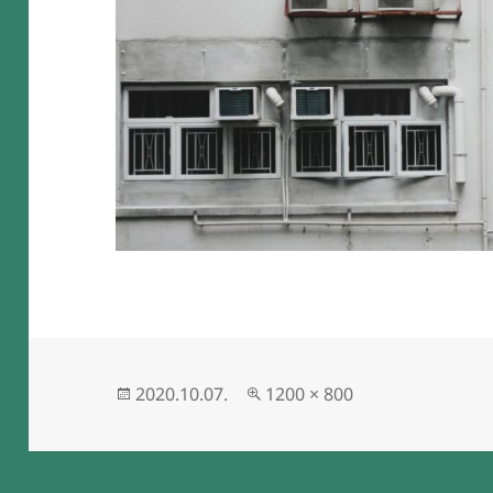
Közzétéve
Teljes
2020.10.07.
1200 × 800
méret