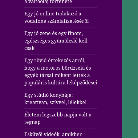
a váltóolaj története
Egy jó online tudakozó a
vodafone számlafizetéséről
Egy jó zene és egy finom,
egészséges gyümölcslé kell
csak
Egy rövid értekezés arról,
hogy a motoros bőrdzseki és
egyéb társai miként lettek a
populáris kultúra leképződései
Egy stúdió konyhája:
kreatívan, szívvel, lélekkel
Életem legszebb napja volt a
tegnap
Esküvői videók, amikben