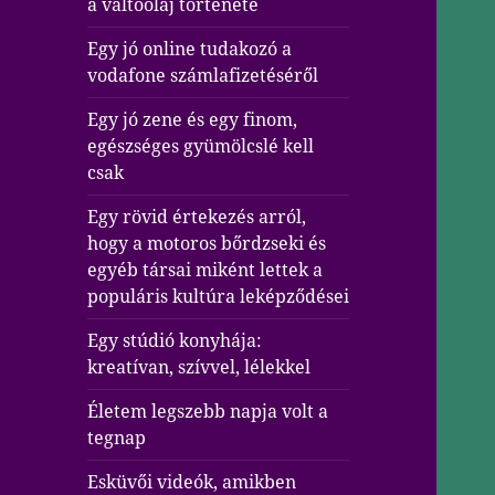
a váltóolaj története
Egy jó online tudakozó a
vodafone számlafizetéséről
Egy jó zene és egy finom,
egészséges gyümölcslé kell
csak
Egy rövid értekezés arról,
hogy a motoros bőrdzseki és
egyéb társai miként lettek a
populáris kultúra leképződései
Egy stúdió konyhája:
kreatívan, szívvel, lélekkel
Életem legszebb napja volt a
tegnap
Esküvői videók, amikben