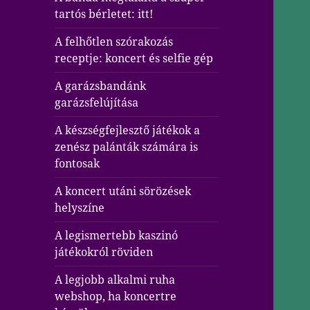
tartós bérletet: itt!
A felhőtlen szórakozás
receptje: koncert és selfie gép
A garázsbandánk
garázsfelújítása
A készségfejlesztő játékok a
zenész palánták számára is
fontosak
A koncert utáni sörözések
helyszíne
A legismertebb kaszinó
játékokról röviden
A legjobb alkalmi ruha
webshop, ha koncertre