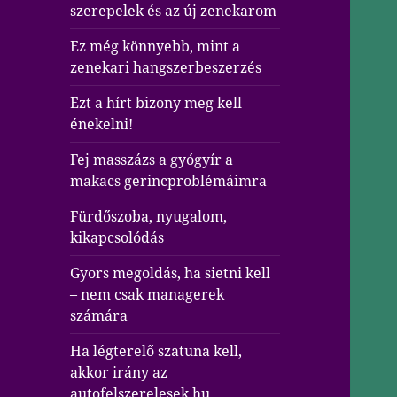
szerepelek és az új zenekarom
Ez még könnyebb, mint a
zenekari hangszerbeszerzés
Ezt a hírt bizony meg kell
énekelni!
Fej masszázs a gyógyír a
makacs gerincproblémáimra
Fürdőszoba, nyugalom,
kikapcsolódás
Gyors megoldás, ha sietni kell
– nem csak managerek
számára
Ha légterelő szatuna kell,
akkor irány az
autofelszerelesek.hu