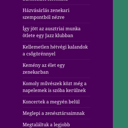
Házvásárlás zenekari
szempontból nézve
Így jött az ausztriai munka
ötlete egy Jazz klubban
Kellemetlen hétvégi kalandok
a csőgörénnyel
Kemény az élet egy
zenekarban
Komoly művészek közt még a
napelemek is szóba kerülnek
Koncertek a megyén belül
Meglepi a zenésztársaimnak
Megtaláltuk a legjobb