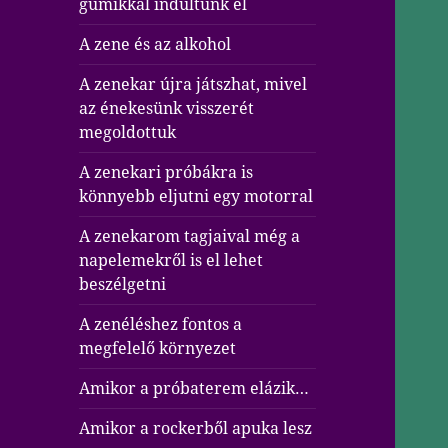
gumikkal indultunk el
A zene és az alkohol
A zenekar újra játszhat, mivel
az énekesünk visszerét
megoldottuk
A zenekari próbákra is
könnyebb eljutni egy motorral
A zenekarom tagjaival még a
napelemekről is el lehet
beszélgetni
A zenéléshez fontos a
megfelelő környezet
Amikor a próbaterem elázik…
Amikor a rockerből apuka lesz