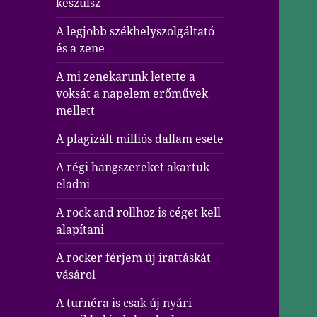
készülsz
A legjobb székhelyszolgáltató
és a zene
A mi zenekarunk letette a
voksát a napelem erőművek
mellett
A plagizált milliós dallam esete
A régi hangszereket akartuk
eladni
A rock and rollhoz is céget kell
alapítani
A rocker férjem új irattáskát
vásárol
A turnéra is csak új nyári