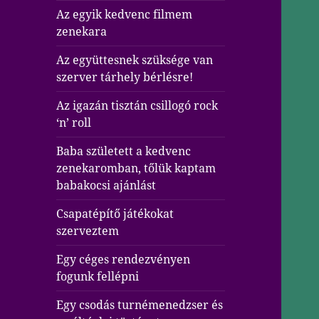
Az egyik kedvenc filmem
zenekara
Az együttesnek szüksége van
szerver tárhely bérlésre!
Az igazán tisztán csillogó rock
‘n’ roll
Baba született a kedvenc
zenekaromban, tőlük kaptam
babakocsi ajánlást
Csapatépítő játékokat
szerveztem
Egy céges rendezvényen
fogunk fellépni
Egy csodás turnémenedzser és