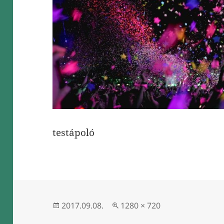
testápoló
Közzétéve
Teljes
2017.09.08.
1280 × 720
méret